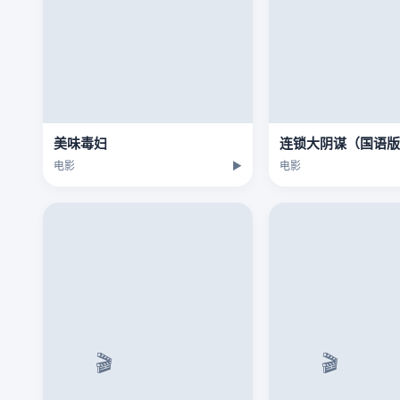
美味毒妇
连锁大阴谋（国语
电影
▶
电影