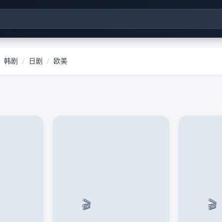
/
/
韩剧
日剧
欧美