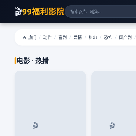
🎬
99福利影院
/
/
/
/
/
/
/
🔥 热门
动作
喜剧
爱情
科幻
恐怖
国产剧
电影 · 热播