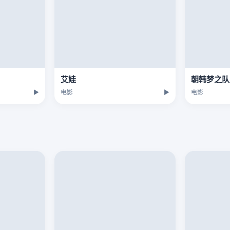
艾娃
朝韩梦之队
▶
电影
▶
电影