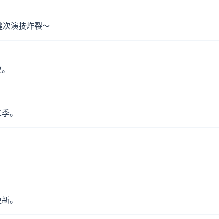
健次演技炸裂～
便。
二季。
。
更新。