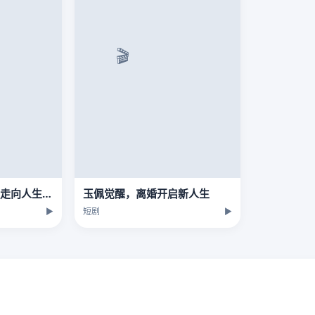
穿书八零，带着媳妇走向人生巅峰
玉佩觉醒，离婚开启新人生
▶
短剧
▶