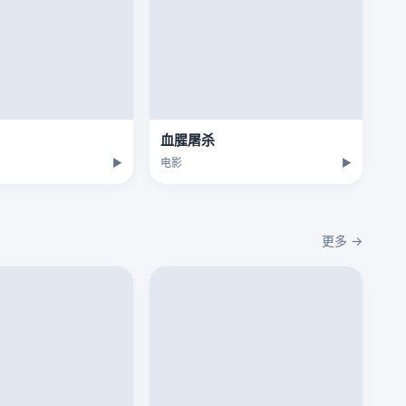
血腥屠杀
▶
电影
▶
更多 →