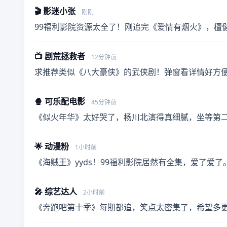
🎬 影迷小张
刚刚
99福利影院资源太全了！刚追完《爱情有烟火》，檀
📺 剧荒拯救者
12分钟前
求推荐类似《八大豪侠》的武侠剧！弹窗看详情好方
🍿 可乐配电影
45分钟前
《似火年华》太好哭了，杨川北演得真细腻，坐等第
🌟 动漫粉
1小时前
《海贼王》yyds！99福利影院居然有全集，爱了爱了
🎤 综艺达人
2小时前
《奔跑吧第十季》每期都追，笑点太密集了，希望多