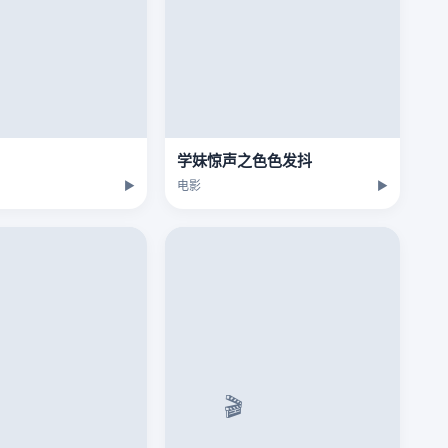
学妹惊声之色色发抖
▶
电影
▶